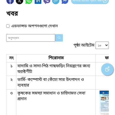
আপনার মতামত প্রদান করুন
খবর
এডভান্সড অপশনগুলো দেখান
পৃষ্ঠা আইটেম
নং
শিরোনাম
ফাইল
১
বাদামি ও সাদা-পিঠ গাছফড়িং নিয়ন্ত্রণের জন্য
ফ্যাক্টশীট
২
ভার্মি- কম্পোস্ট বা কেঁচো সার উৎপাদন ও
ব্যবহার
৩
কৃষকের সমস্যা সমাধান ও চাহিদামত সেবা
প্রদান