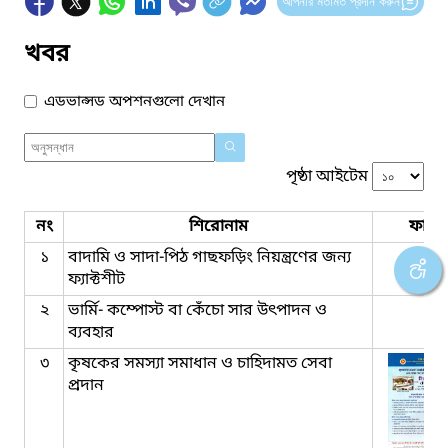
আপনার মতামত প্রদান করুন
খবর
এডভান্সড অপশনগুলো দেখান
পৃষ্ঠা আইটেম
নং
শিরোনাম
ফাইল
১
বাদামি ও সাদা-পিঠ গাছফড়িং নিয়ন্ত্রণের জন্য
ফ্যাক্টশীট
২
ভার্মি- কম্পোস্ট বা কেঁচো সার উৎপাদন ও
ব্যবহার
৩
কৃষকের সমস্যা সমাধান ও চাহিদামত সেবা
প্রদান