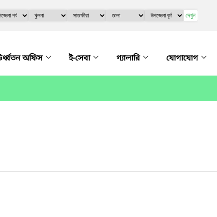
দেখুন
র্ধ্বতন অফিস
ই-সেবা
গ্যালারি
যোগাযোগ