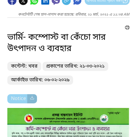
আপনার মতামত প্রদান করুন
কনটেন্টটি শেষ হাল-নাগাদ করা হয়েছে: রবিবার, ২১ মার্চ, ২০২১ এ ১১:০৪ AM
ভার্মি- কম্পোস্ট বা কেঁচো সার
উৎপাদন ও ব্যবহার
কন্টেন্ট: খবর
প্রকাশের তারিখ: ২১-০৩-২০২১
আর্কাইভ তারিখ: ০৬-০২-২০২৯
Notice