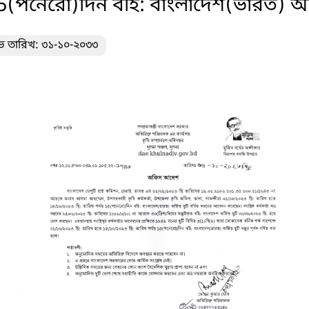
15(পনেরো)দিন বহি: বাংলাদেশ(ভারত) অর্জিত
ভ তারিখ: ৩১-১০-২০৩৩