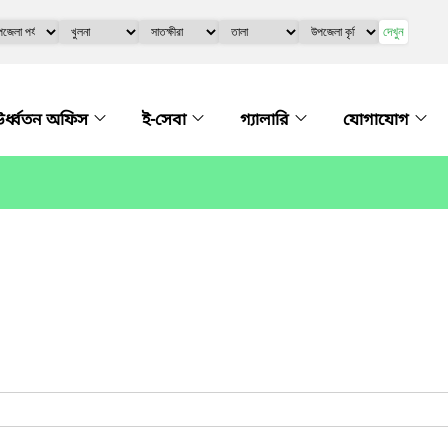
দেখুন
র্ধ্বতন অফিস
ই-সেবা
গ্যালারি
যোগাযোগ